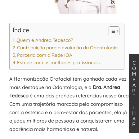
Índice
Quem é Andrea Tedesco?
Contribuição para a evolução da Odontologia
Parceria com a Rede IOA
Estude com os melhores profissionais
C
O
M
A Harmonização Orofacial tem ganhado cada vez
P
A
mais destaque na Odontologia, e a
Dra. Andrea
R
Tedesco
é uma das grandes referências nessa área.
T
I
Com uma trajetória marcada pelo compromisso
L
com a estética e o bem-estar dos pacientes, ela já
H
A
ajudou milhares de pessoas a conquistarem uma
R
aparência mais harmoniosa e natural.