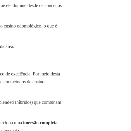
que ele domine desde os conceitos
o ensino odontológico, o que é
da área.
co de excelência. Por meio desta
a e em métodos de ensino
 blended (híbridos) que combinam
porciona uma
imersão completa
ma imediata.