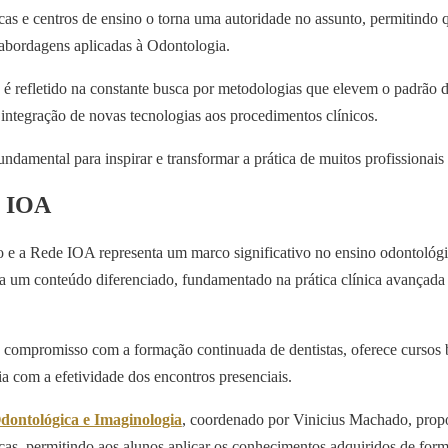
as e centros de ensino o torna uma autoridade no assunto, permitindo 
 abordagens aplicadas à Odontologia.
 refletido na constante busca por metodologias que elevem o padrão d
a integração de novas tecnologias aos procedimentos clínicos.
ndamental para inspirar e transformar a prática de muitos profissionais 
e IOA
o e a Rede IOA representa um marco significativo no ensino odontológi
 a um conteúdo diferenciado, fundamentado na prática clínica avançad
compromisso com a formação continuada de dentistas, oferece cursos
cia com a efetividade dos encontros presenciais.
dontológica e Imaginologia
, coordenado por Vinicius Machado, pro
icas, permitindo aos alunos aplicar os conhecimentos adquiridos de for