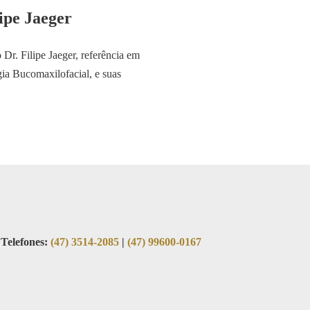
ipe Jaeger
 Dr. Filipe Jaeger, referência em
ia Bucomaxilofacial, e suas
Telefones:
(47) 3514-2085
|
(47) 99600-0167