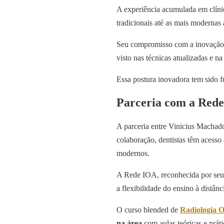
A experiência acumulada em clínic
tradicionais até as mais modernas
Seu compromisso com a inovação é
visto nas técnicas atualizadas e n
Essa postura inovadora tem sido fu
Parceria com a Red
A parceria entre Vinicius Machad
colaboração, dentistas têm acesso
modernos.
A Rede IOA, reconhecida por seu 
a flexibilidade do ensino à distân
O curso blended de
Radiologia O
na área
com aulas teóricas e prát