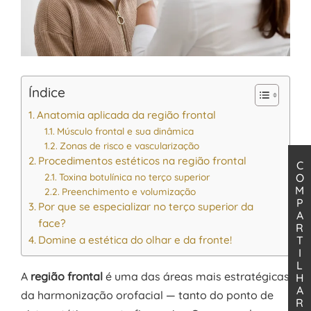
Índice
Anatomia aplicada da região frontal
Músculo frontal e sua dinâmica
Zonas de risco e vascularização
Procedimentos estéticos na região frontal
C
Toxina botulínica no terço superior
O
M
Preenchimento e volumização
P
Por que se especializar no terço superior da
A
face?
R
Domine a estética do olhar e da fronte!
T
I
L
A
região frontal
é uma das áreas mais estratégicas
H
A
da harmonização orofacial — tanto do ponto de
R