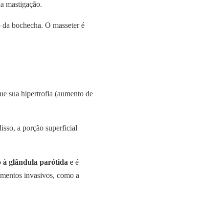
da mastigação.
ão da bochecha. O masseter é
ue sua hipertrofia (aumento de
sso, a porção superficial
 à glândula parótida
e é
dimentos invasivos, como a