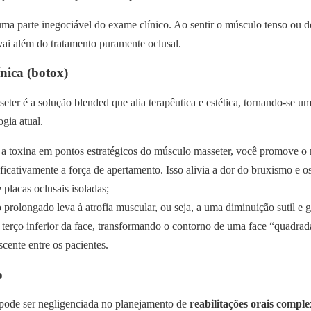
ma parte inegociável do exame clínico. Ao sentir o músculo tenso ou do
vai além do tratamento puramente oclusal.
nica (botox)
eter é a solução blended que alia terapêutica e estética, tornando-se 
gia atual.
r a toxina em pontos estratégicos do músculo masseter, você promove o 
ficativamente a força de apertamento. Isso alivia a dor do bruxismo e
 placas oclusais isoladas;
 prolongado leva à atrofia muscular, ou seja, a uma diminuição sutil 
o terço inferior da face, transformando o contorno de uma face “quadra
scente entre os pacientes.
o
pode ser negligenciada no planejamento de
reabilitações orais comple