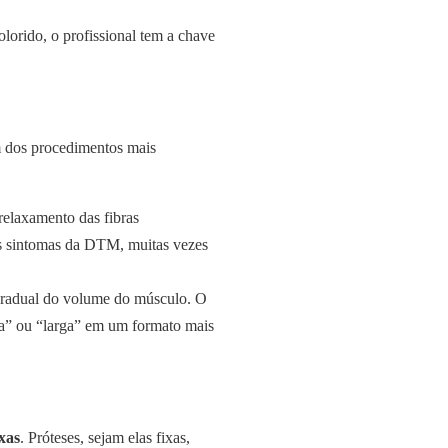
lorido, o profissional tem a chave
um dos procedimentos mais
relaxamento das fibras
 os sintomas da DTM, muitas vezes
e gradual do volume do músculo. O
da” ou “larga” em um formato mais
xas
. Próteses, sejam elas fixas,