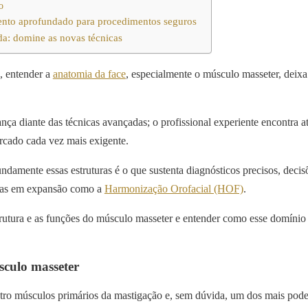
o
nto aprofundado para procedimentos seguros
a: domine as novas técnicas
a, entender a
anatomia da face
, especialmente o músculo masseter, deixa
ça diante das técnicas avançadas; o profissional experiente encontra at
rcado cada vez mais exigente.
damente essas estruturas é o que sustenta diagnósticos precisos, decis
reas em expansão como a
Harmonização Orofacial (HOF)
.
trutura e as funções do músculo masseter e entender como esse domínio
culo masseter
ro músculos primários da mastigação e, sem dúvida, um dos mais pod