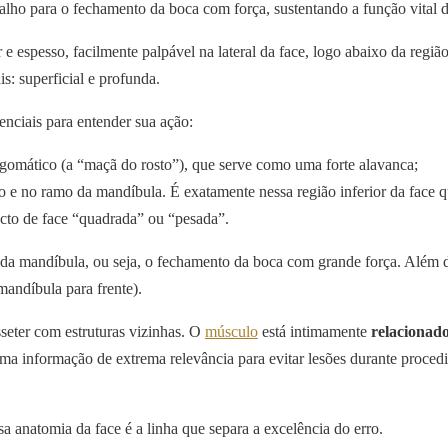
balho para o fechamento da boca com força, sustentando a função vital 
 e espesso, facilmente palpável na lateral da face, logo abaixo da regi
s: superficial e profunda.
enciais para entender sua ação:
gomático (a “maçã do rosto”), que serve como uma forte alavanca;
o e no ramo da mandíbula. É exatamente nessa região inferior da face q
cto de face “quadrada” ou “pesada”.
 da mandíbula, ou seja, o fechamento da boca com grande força. Além di
 mandíbula para frente).
sseter com estruturas vizinhas. O
músculo
está intimamente
relacionado
uma informação de extrema relevância para evitar lesões durante proce
anatomia da face é a linha que separa a excelência do erro.