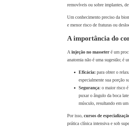
removíveis ou sobre implantes, de
Um conhecimento preciso da biome
e menor risco de fraturas ou desl
A importância do co
A
injeção no masseter
é um proce
anatomia não é uma sugestão; é 
Eficácia:
para obter o relax
especialmente sua porção sup
Segurança
: o maior risco 
puxar o ângulo da boca late
músculo, resultando em um s
Por isso,
cursos de especializa
prática clínica intensiva e sob su