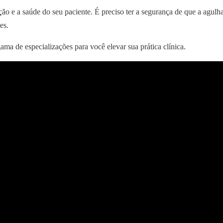
ão e a saúde do seu paciente. É preciso ter a segurança de que a agulha
es.
ama de especializações para você elevar sua prática clínica.