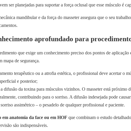
vem ser planejadas para suportar a força oclusal que esse músculo é cap
cânica mandibular e da força do masseter assegura que o seu trabalho 
ocamentos.
nhecimento aprofundado para procedimento
dimento que exige um conhecimento preciso dos pontos de aplicação e
um mapa de segurança.
amento terapêutico ou a atrofia estética, o profissional deve acertar o m
erficial e posterior;
é a difusão da toxina para músculos vizinhos. O masseter está próximo d
ralmente, contribuindo para o sorriso. A difusão indesejada pode causa
orriso assimétrico – o pesadelo de qualquer profissional e paciente.
ção em anatomia da face ou em HOF
que combinam o estudo detalhado
pervisão são indispensáveis.