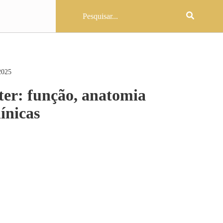
2025
er: função, anatomia
línicas