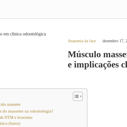
Anatomia da face
dezembro 17, 
Músculo masset
e implicações c
ulo masseter
as do masseter na odontologia?
o de DTM e bruxismo
ínica (botox)