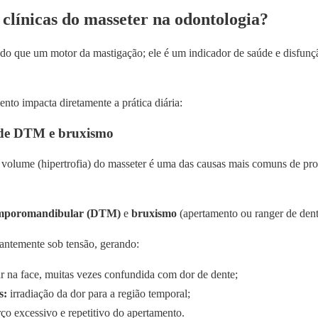
 clínicas do masseter na odontologia?
do que um motor da mastigação; ele é um indicador de saúde e disfunçã
nto impacta diretamente a prática diária:
 de DTM e bruxismo
 volume (hipertrofia) do masseter é uma das causas mais comuns de pr
emporomandibular (DTM)
e
bruxismo
(apertamento ou ranger de dent
tantemente sob tensão, gerando:
 na face, muitas vezes confundida com dor de dente;
s:
irradiação da dor para a região temporal;
rço excessivo e repetitivo do apertamento.