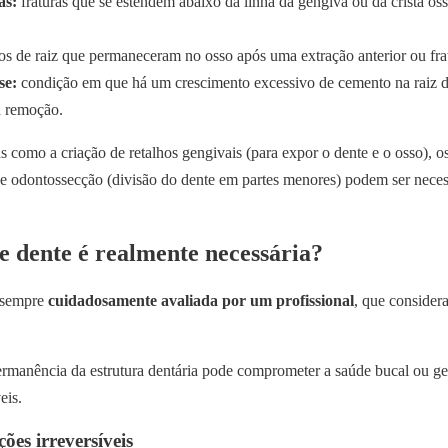
as:
fraturas que se estendem abaixo da linha da gengiva ou da crista ós
s de raiz que permaneceram no osso após uma extração anterior ou frat
se:
condição em que há um crescimento excessivo de cemento na raiz d
a remoção.
cas como a criação de retalhos gengivais (para expor o dente e o osso),
 e odontossecção (divisão do dente em partes menores) podem ser necessá
e dente é realmente necessária?
 sempre
cuidadosamente avaliada por um profissional
, que considera
rmanência da estrutura dentária pode comprometer a saúde bucal ou ge
eis.
ões irreversíveis