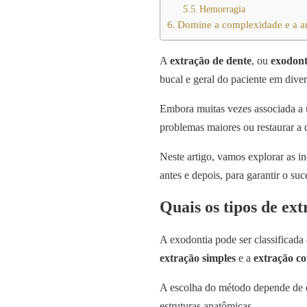
Hemorragia
Domine a complexidade e a ar
A
extração de dente
, ou
exodont
bucal e geral do paciente em diver
Embora muitas vezes associada a 
problemas maiores ou restaurar a 
Neste artigo, vamos explorar as in
antes e depois, para garantir o su
Quais os tipos de ex
A exodontia pode ser classificada
extração simples
e a
extração c
A escolha do método depende de di
estruturas anatômicas.