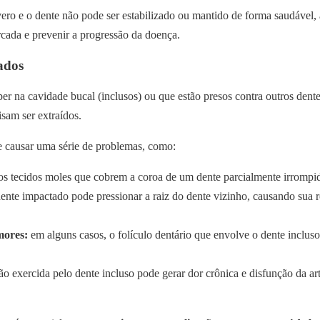
o e o dente não pode ser estabilizado ou mantido de forma saudável, 
rcada e prevenir a progressão da doença.
ados
 na cavidade bucal (inclusos) ou que estão presos contra outros dentes
isam ser extraídos.
 causar uma série de problemas, como:
os tecidos moles que cobrem a coroa de um dente parcialmente irrompi
ente impactado pode pressionar a raiz do dente vizinho, causando sua
mores:
em alguns casos, o folículo dentário que envolve o dente incluso
ão exercida pelo dente incluso pode gerar dor crônica e disfunção da a