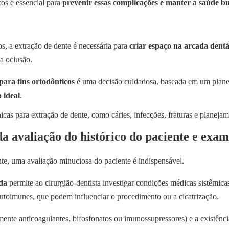
os é essencial para
prevenir essas complicações e manter a saúde b
s, a extração de dente é necessária para
criar espaço na arcada dentá
 a oclusão.
para fins ortodônticos
é uma decisão cuidadosa, baseada em um plane
o ideal
.
a avaliação do histórico do paciente e ex
te, uma avaliação minuciosa do paciente é indispensável.
da
permite ao cirurgião-dentista investigar condições médicas sistêmica
utoimunes, que podem influenciar o procedimento ou a cicatrização.
nte anticoagulantes, bifosfonatos ou imunossupressores) e a existênc